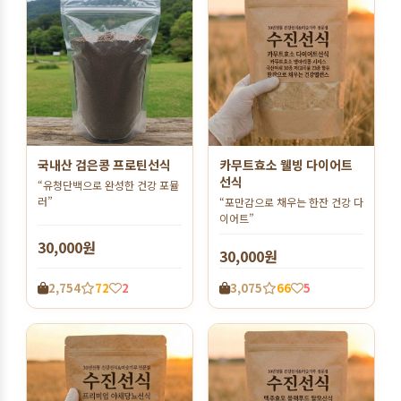
국내산 검은콩 프로틴선식
카무트효소 웰빙 다이어트
선식
“유청단백으로 완성한 건강 포뮬
러”
“포만감으로 채우는 한잔 건강 다
이어트”
30,000원
30,000원
2,754
72
2
3,075
66
5