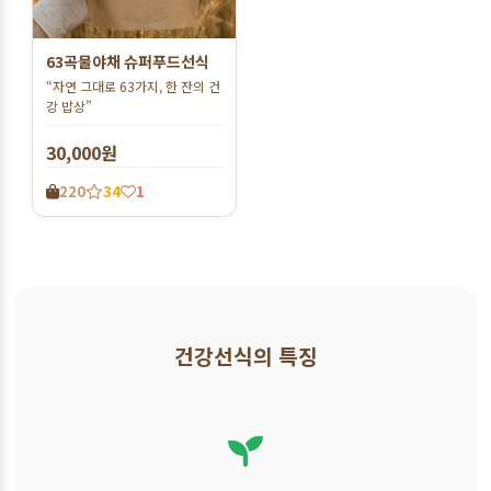
63곡물야채 슈퍼푸드선식
“자연 그대로 63가지, 한 잔의 건
강 밥상”
30,000원
220
34
1
건강선식의 특징