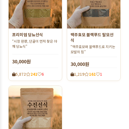
프리미엄 당뇨선식
맥주효모 블랙푸드 탈모선
식
“시장 완판, 단골이 먼저 찾은 야
채 당뇨식”
“맥주효모와 블랙푸드로 지키는
모발의 힘”
30,000원
30,000원
5,872
241
6
1,219
161
1