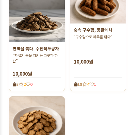
숲속 구수함, 둥굴레차
“구수함으로 하루를 덖다”
면역을 볶다, 수진작두콩차
“환절기 숨을 지키는 따뜻한 한
10,000원
잔”
10,000원
18
4
1
8
2
0