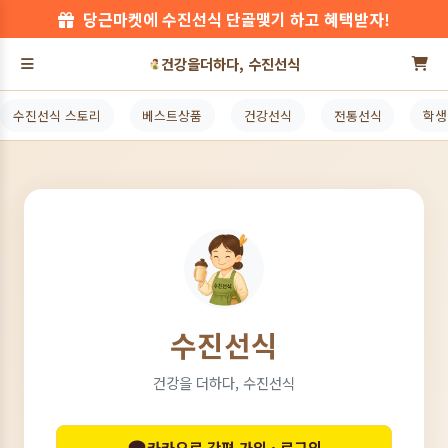
당근마켓에 수진선식 단골맺기 하고 혜택받자!
건강을더하다, 수진선식
수진선식 스토리
베스트상품
건강선식
전통선식
학생
수진선식
건강을 더하다, 수진선식
카카오로 간편 가입 · 로그인