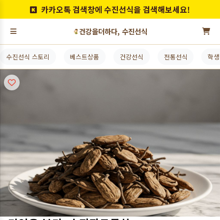
카카오톡 검색창에 수진선식을 검색해보세요!
건강을더하다, 수진선식
수진선식 스토리
베스트상품
건강선식
전통선식
학생