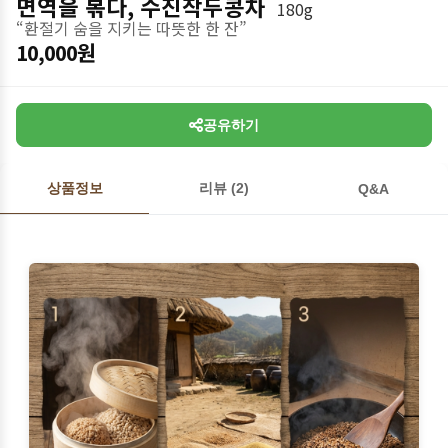
면역을 볶다, 수진작두콩차
180g
“환절기 숨을 지키는 따뜻한 한 잔”
10,000원
공유하기
상품정보
리뷰 (2)
Q&A