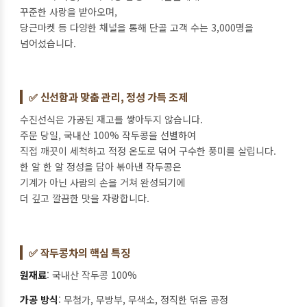
꾸준한 사랑을 받아오며,
당근마켓 등 다양한 채널을 통해 단골 고객 수는 3,000명을
넘어섰습니다.
✅ 신선함과 맞춤 관리, 정성 가득 조제
수진선식은 가공된 재고를 쌓아두지 않습니다.
주문 당일, 국내산 100% 작두콩을 선별하여
직접 깨끗이 세척하고 적정 온도로 덖어 구수한 풍미를 살립니다.
한 알 한 알 정성을 담아 볶아낸 작두콩은
기계가 아닌 사람의 손을 거쳐 완성되기에
더 깊고 깔끔한 맛을 자랑합니다.
✅ 작두콩차의 핵심 특징
원재료
: 국내산 작두콩 100%
가공 방식
: 무첨가, 무방부, 무색소, 정직한 덖음 공정