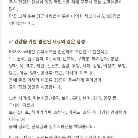
특히 건강한 일상과 영양 밸런스를 위해 꾸준히 찾는 고객분들이
많아,
단골 고객 수는 당근마켓을 비롯한 다양한 채널에서 5,000명을
넘어섰습니다.
✅ 건강을 위한 엄선된 재료와 깊은 정성
63가지 국내산 슈퍼푸드를 엄선하여 조합한 수진선식은
브로콜리, 클로렐라, 마, 녹차, 단호박, 구찌뽕, 돼지감자, 뽕잎,
양파, 쑥, 표고, 케일, 신선초, 솔잎, 우엉, 사과, 감잎, 어성초, 무청,
당근, 마늘, 양파, 양배추, 연근, 다시마, 미역 등
몸에 좋은 야채와 해조류 30종이 풍부하게 들어있어
균형 잡힌 영양을 제공합니다.
또한 서리태, 쥐눈이콩, 대두, 보리, 흑미, 현미, 귀리, 율무 등
국내외 곡물과
브라질너트, 해바라기씨, 호박씨, 아몬드, 호두 등 다양한 견과류가
어우러져
몸에 필요한 단백질과 필수지방산을 채워줍니다.
이 모든 재료는 신선도와 품질을 최우선으로 직접 찌고 볶아