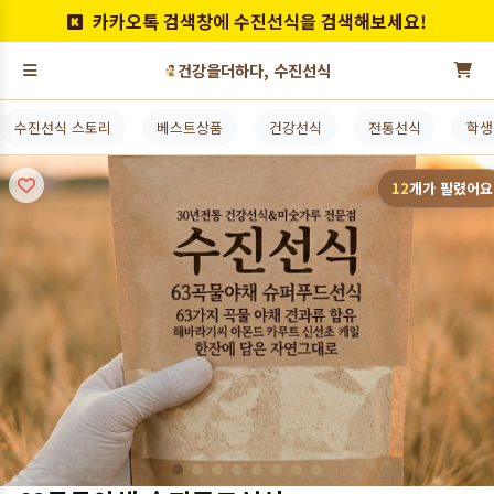
카카오톡 검색창에 수진선식을 검색해보세요!
건강을더하다, 수진선식
수진선식 스토리
베스트상품
건강선식
전통선식
학생
12
개
가 팔렸어요