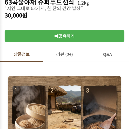
63곡물야채 슈퍼푸드선식
1.2kg
“자연 그대로 63가지, 한 잔의 건강 밥상”
30,000원
공유하기
상품정보
리뷰 (34)
Q&A