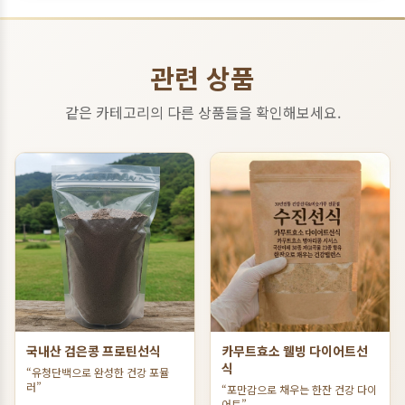
관련 상품
같은 카테고리의 다른 상품들을 확인해보세요.
국내산 검은콩 프로틴선식
카무트효소 웰빙 다이어트선
식
“유청단백으로 완성한 건강 포뮬
러”
“포만감으로 채우는 한잔 건강 다이
어트”