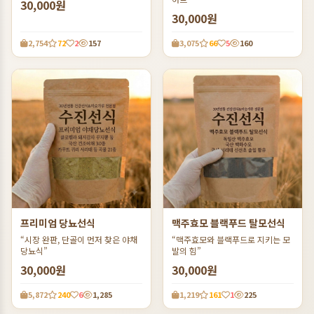
30,000원
30,000원
2,754
72
2
157
3,075
66
5
160
프리미엄 당뇨선식
맥주효모 블랙푸드 탈모선식
“시장 완판, 단골이 먼저 찾은 야채
“맥주효모와 블랙푸드로 지키는 모
당뇨식”
발의 힘”
30,000원
30,000원
5,872
240
6
1,285
1,219
161
1
225