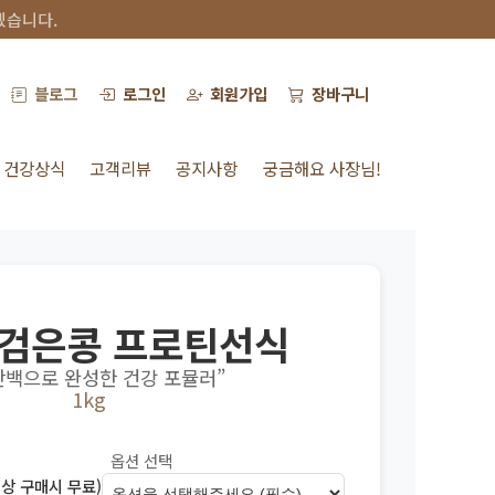
겠습니다.
블로그
로그인
회원가입
장바구니
건강상식
고객리뷰
공지사항
궁금해요 사장님!
 검은콩 프로틴선식
단백으로 완성한 건강 포뮬러”
1kg
옵션 선택
 이상 구매시 무료)