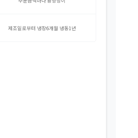
주문금액마다 용량상이
제조일로부터 냉장6개월 냉동1년