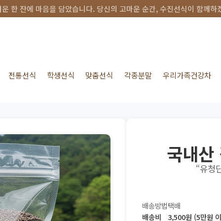
운 한 잔에 마음을 담았습니다. 당신의 고마운 순간, 수진선식이 함께하
전통선식
학생선식
맞춤선식
각종분말
우리가족건강차
국내산
“유청
배송방법
택배
배송비
3,500원 (5만원