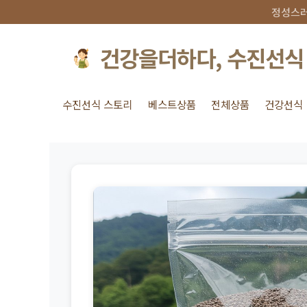
정성스러
건강을더하다, 수진선식
수진선식 스토리
베스트상품
전체상품
건강선식