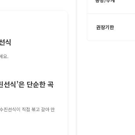
용량/무게
권장기한
틴선식
세요.
틴선식’은 단순한 곡
 수진선식이 직접 볶고 갈아 만