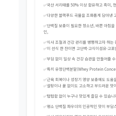
✅국산 서리태를 50% 이상 함유하고 흑미, 현
✅다양한 블랙푸드 곡물을 조화롭게 담아낸 
✅단백질 보충이 필요한 청소년, 바쁜 아침을
인,
✅식사 조절과 건강 관리를 병행하고자 하는
✅이 선식 한 잔이면 고단백·고식이섬유·고포
✅부담 없이 일상 속 건강 습관을 만들어줄 수
✅특히 유청단백분말(Whey Protein Conc
✅근육 회복이나 성장기 영양 보충에도 도움을
✅설탕이나 꿀 없이도 고소하고 부드러운 맛
✅텁텁함 없이 누구나 맛있게 즐길 수 있습니
✅평소 단백질 파우더의 인공적인 맛이 부담