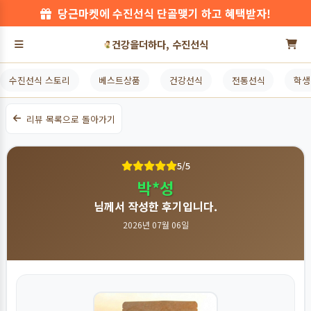
당근마켓에 수진선식 단골맺기 하고 혜택받자!
건강을더하다, 수진선식
수진선식 스토리
베스트상품
건강선식
전통선식
학생
리뷰 목록으로 돌아가기
5/5
박*성
님께서 작성한 후기입니다.
2026년 07월 06일