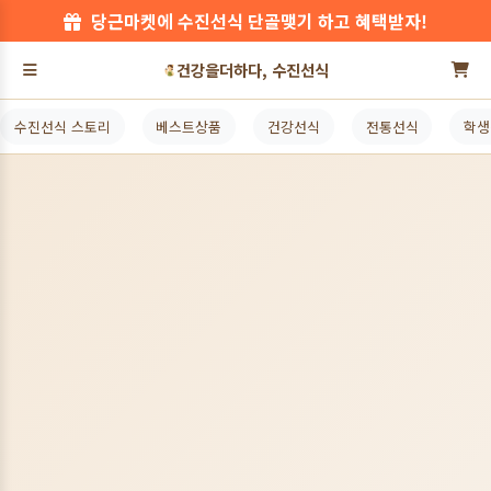
당근마켓에 수진선식 단골맺기 하고 혜택받자!
건강을더하다, 수진선식
수진선식 스토리
베스트상품
건강선식
전통선식
학생